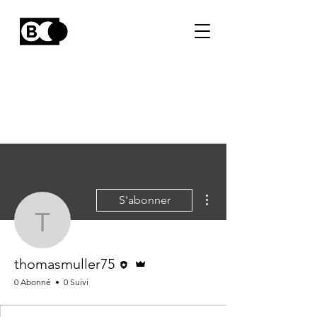
Plus d'actions
S'abonner
thomasmuller75
Rédacteur
Administrateur
thomasmuller75
0 Abonné
0 Suivi