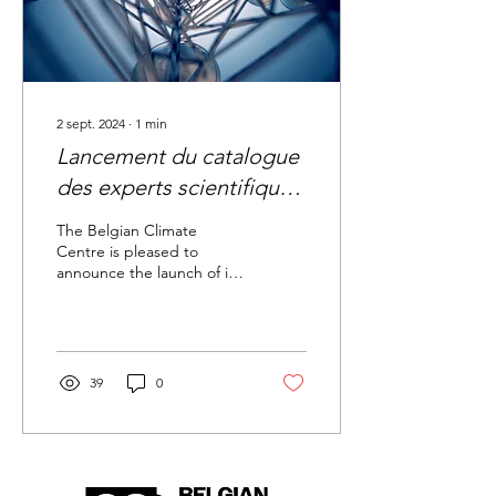
2 sept. 2024
∙
1
min
Lancement du catalogue
des experts scientifiques
du climat
The Belgian Climate
Centre is pleased to
announce the launch of its
Catalogue of Climate
Scientific Experts :
https://www.climatecentre.b...
39
0