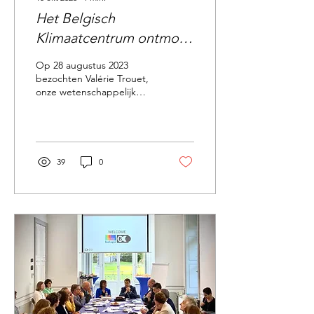
Het Belgisch
Klimaatcentrum ontmoet
ILVO
Op 28 augustus 2023
bezochten Valérie Trouet,
onze wetenschappelijk
directeur, en Rozemien De
Troch, onze manager
klimaatdiensten, het...
39
0