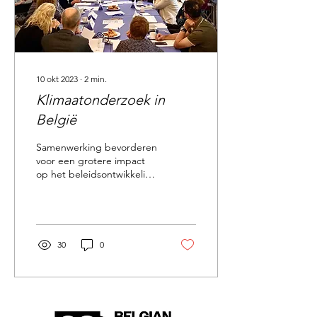
10 okt 2023
∙
2
min.
Klimaatonderzoek in
België
Samenwerking bevorderen
voor een grotere impact
op het beleidsontwikkeling
Het Belgisch
Klimaatcentrum en Belspo
organiseerden een...
30
0