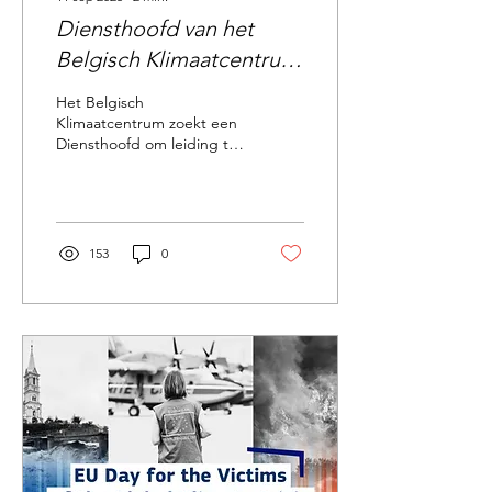
Diensthoofd van het
Belgisch Klimaatcentrum
(m/v/x)
Het Belgisch
Klimaatcentrum zoekt een
Diensthoofd om leiding te
geven aan het team en de
missie. Deze functie zoekt
een kandidaat die...
153
0