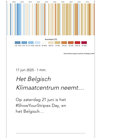
17 jun 2025
∙
1
min.
Het Belgisch
Klimaatcentrum neemt
deel aan ‘Show Your
Op zaterdag 21 juni is het
Stripes Day'
#ShowYourStripes Day, en
het Belgisch
Klimaatcentrum is trots om
deel uit te maken van deze
groeiende...