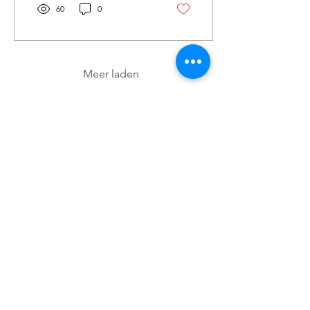
60
0
Meer laden
Wil je meer weten over onze
activiteiten of heb je een vraag?
Neem gerust contact op!
E-mail:
info-
cc(a)climatecentre.be