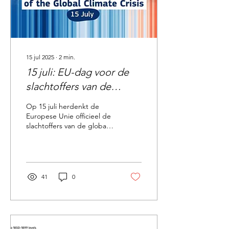
15 jul 2025
∙
2
min.
15 juli: EU-dag voor de
slachtoffers van de
globale klimaatcrisis: Een
Op 15 juli herdenkt de
moment van herdenking
Europese Unie officieel de
slachtoffers van de globale
en actie
klimaatcrisis . Deze datum
werd gekozen ter
nagedachtenis...
41
0