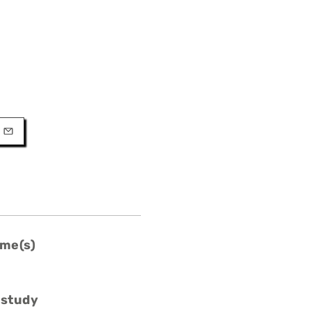
URL
l
me(s)
 study