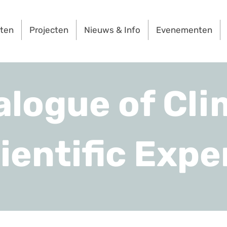
rten
Projecten
Nieuws & Info
Evenementen
alogue of Cli
ientific Expe