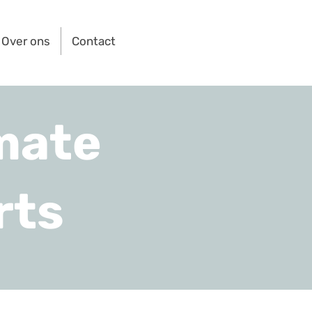
Over ons
Contact
mate
rts