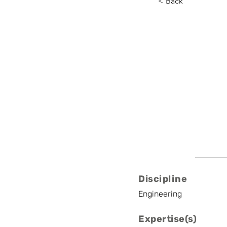
< Back
Alessia
KU Leuven, Energyv
Associate Profess
Discipline
Engineering
Expertise(s)