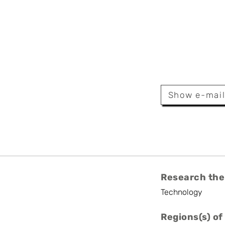
 Arteconi
ille
Show e-mai
or
Research the
Technology
Regions(s) of