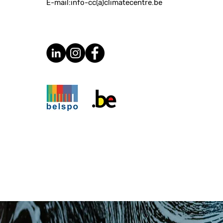
E-mail:
info-cc(a)climatecentre.be