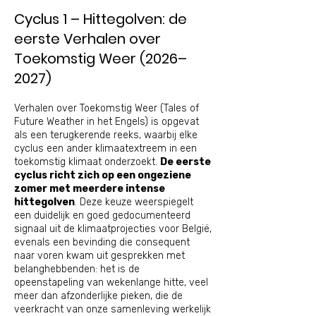
Cyclus 1 – Hittegolven: de
eerste Verhalen over
Toekomstig Weer (2026–
2027)
Verhalen over Toekomstig Weer (Tales of
Future Weather in het Engels) is opgevat
als een terugkerende reeks, waarbij elke
cyclus een ander klimaatextreem in een
toekomstig klimaat onderzoekt.
De eerste
cyclus richt zich op een ongeziene
zomer met meerdere intense
hittegolven
. Deze keuze weerspiegelt
een duidelijk en goed gedocumenteerd
signaal uit de klimaatprojecties voor België,
evenals een bevinding die consequent
naar voren kwam uit gesprekken met
belanghebbenden: het is de
opeenstapeling van wekenlange hitte, veel
meer dan afzonderlijke pieken, die de
veerkracht van onze samenleving werkelijk