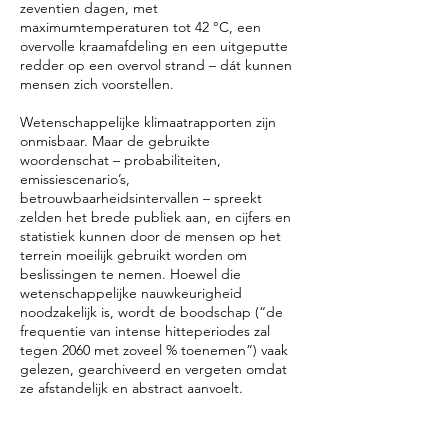
zeventien dagen, met
maximumtemperaturen tot 42 °C, een
overvolle kraamafdeling en een uitgeputte
redder op een overvol strand – dát kunnen
mensen zich voorstellen.
Wetenschappelijke klimaatrapporten zijn
onmisbaar. Maar de gebruikte
woordenschat – probabiliteiten,
emissiescenario’s,
betrouwbaarheidsintervallen – spreekt
zelden het brede publiek aan, en cijfers en
statistiek kunnen door de mensen op het
terrein moeilijk gebruikt worden om
beslissingen te nemen. Hoewel die
wetenschappelijke nauwkeurigheid
noodzakelijk is, wordt de boodschap (“de
frequentie van intense hitteperiodes zal
tegen 2060 met zoveel % toenemen”) vaak
gelezen, gearchiveerd en vergeten omdat
ze afstandelijk en abstract aanvoelt.