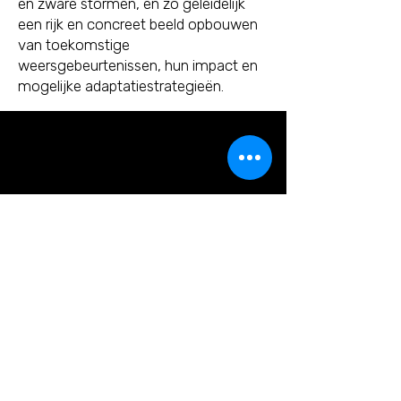
en zware stormen, en zo geleidelijk
een rijk en concreet beeld opbouwen
van toekomstige
weersgebeurtenissen, hun impact en
mogelijke adaptatiestrategieën.
Three institutions, one shared
purpose
The Royal Meteorological Institute (RMI) is
where the project originated. As its
scientific lead, the RMI provides the
meteorological and climatological
foundation on which everything else rests: