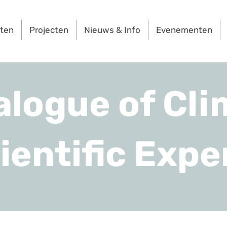
rten
Projecten
Nieuws & Info
Evenementen
alogue of Cli
ientific Expe