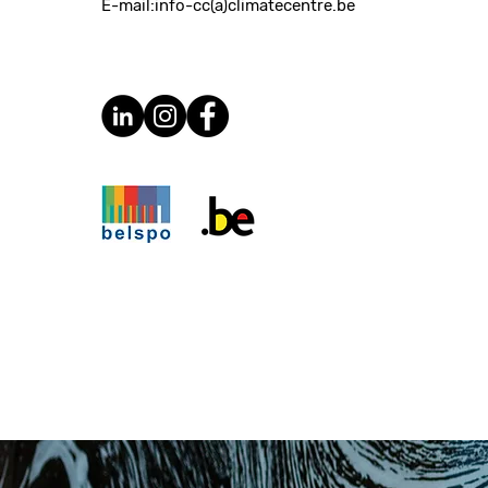
E-mail:
info-cc(a)climatecentre.be