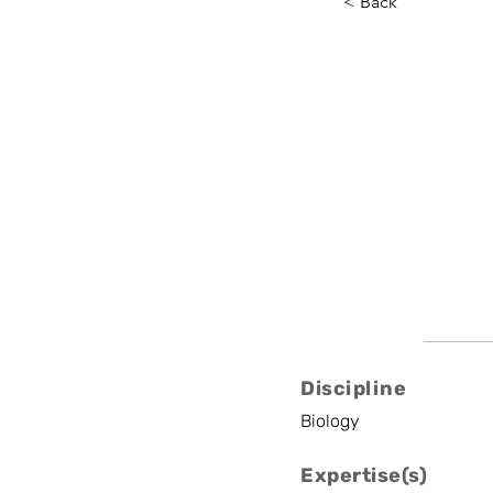
< Back
Marijke
INBO, UGhent
Scientist
Discipline
Biology
Expertise(s)