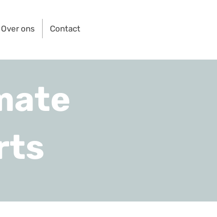
Over ons
Contact
mate
rts