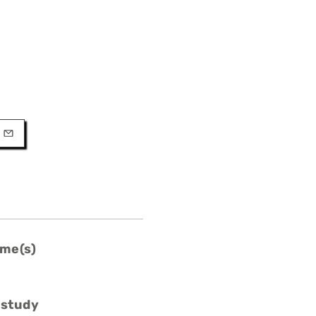
URL
l
me(s)
 study