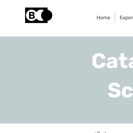
Home
Expe
Cat
Sc