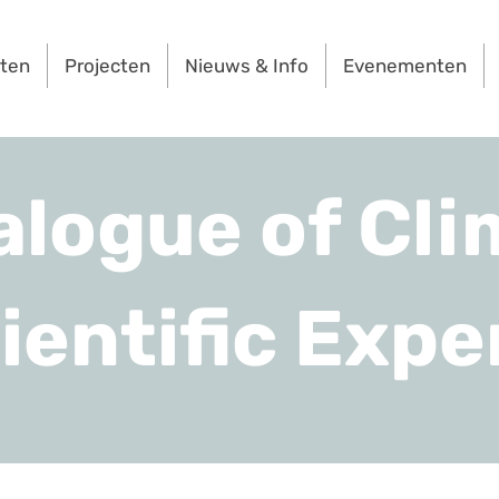
rten
Projecten
Nieuws & Info
Evenementen
alogue of Cli
ientific Expe