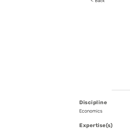
< Back
Reinhil
KULeuven, Bruege
Prof
Discipline
Economics
Expertise(s)