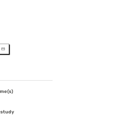
URL
l
me(s)
 study