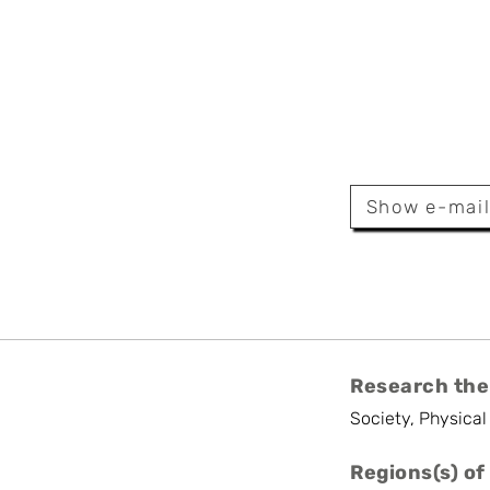
de Veugelers
l
Show e-mai
Research the
Society, Physical
Regions(s) of