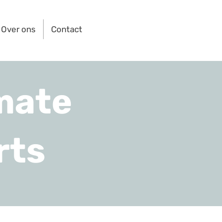
Over ons
Contact
mate
rts