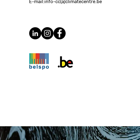
E-mail:
info-cc(a)climatecentre.be