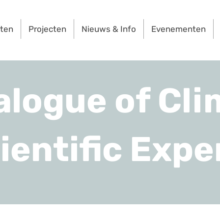
rten
Projecten
Nieuws & Info
Evenementen
alogue of Cli
ientific Expe