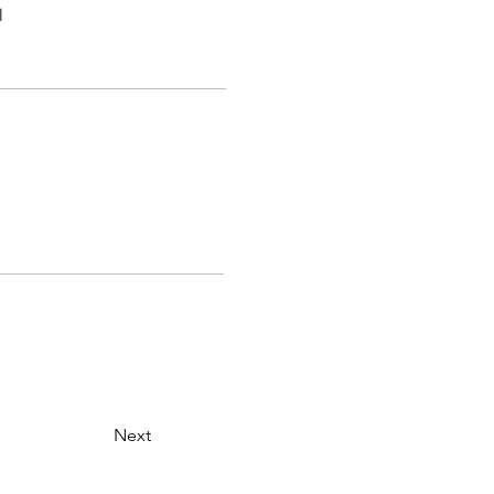
l
Next