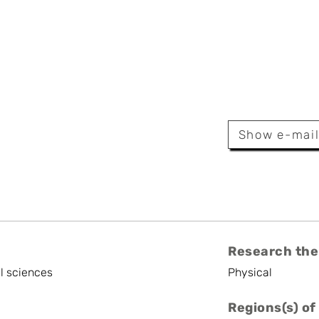
habrillat
Show e-mai
f Scientist
Research the
l sciences
Physical
Regions(s) of