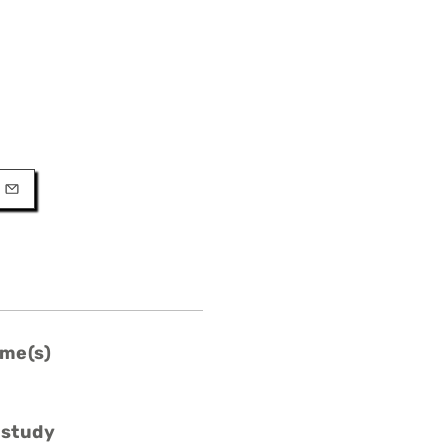
URL
l
me(s)
 study