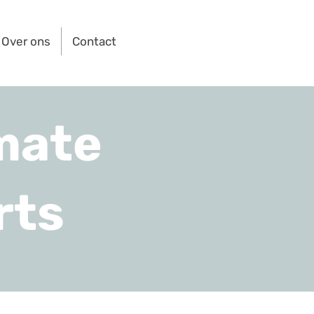
Over ons
Contact
mate
rts