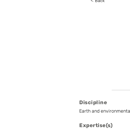
< Back
Simon C
BIRA-IASB
Team Leader / Staf
Discipline
Earth and environmenta
Expertise(s)