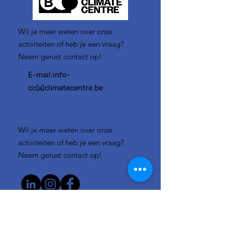
Wil je meer weten over onze
activiteiten of heb je een vraag?
Neem gerust contact op!
E-mail:
info-
cc(a)climatecentre.be
Wil je meer weten over onze
activiteiten of heb je een vraag?
Neem gerust contact op!