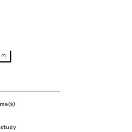
URL
l
me(s)
 study