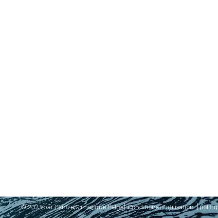
© 2023 par Centre Climatique Belge|
Conditions d'utilisation
|
politi