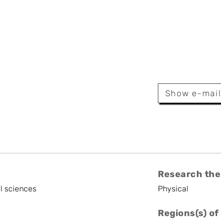
iliouk
Show e-mai
r (Chargé De Cours)
Research the
l sciences
Physical
Regions(s) of