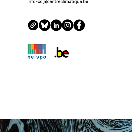
info-cc(a)centreclimatique.be