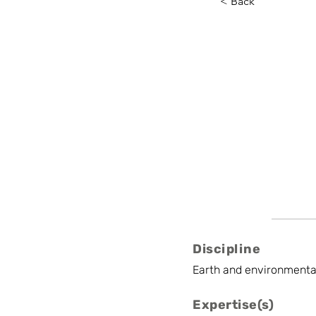
< Back
Anna Kir
UCLouvain
Assistant Professo
Discipline
Earth and environmenta
Expertise(s)