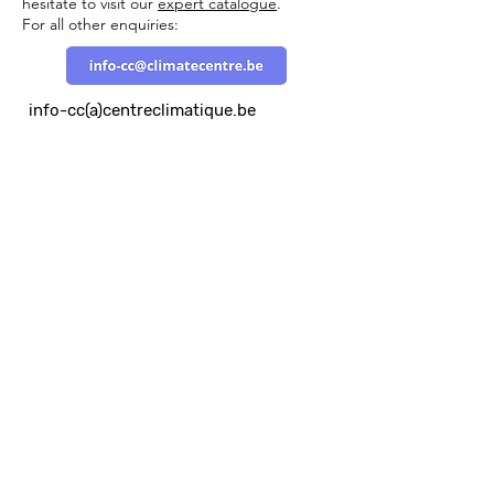
hesitate to visit our
expert catalogue
.
For all other enquiries:
info-cc(a)centreclimatique.be