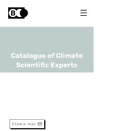
Catalogue of Climate
Scientific Experts
Aurore Degré
URL
ULiège
Professeure Ordinaire
Show e-mail