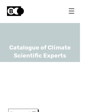
Catalogue of Climate
Scientific Experts
Jente Broeckx
URL
VITO
International Business And
Project Management