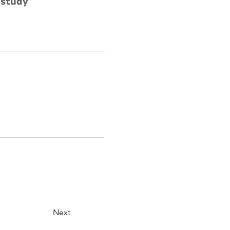
 study
Next