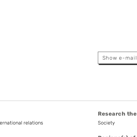
iedenkopf
Show e-mai
Research the
ternational relations
Society