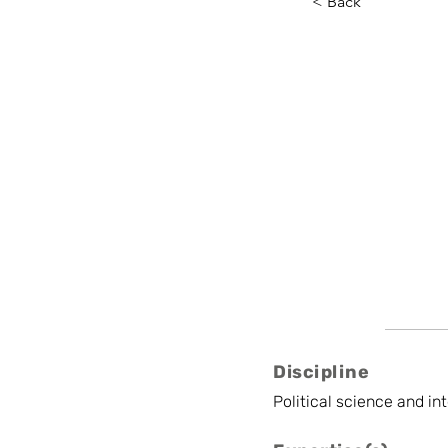
< Back
Katja B
KULeuven
Professor
Discipline
Political science and in