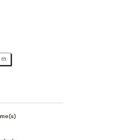
URL
l
me(s)