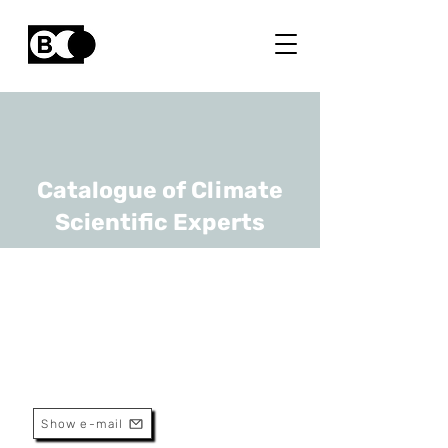
Catalogue of Climate
Scientific Experts
Laure Lefevre
URL
WDC-SILSO, ORB-KSB
Director Of Wdc Silso
Show e-mail