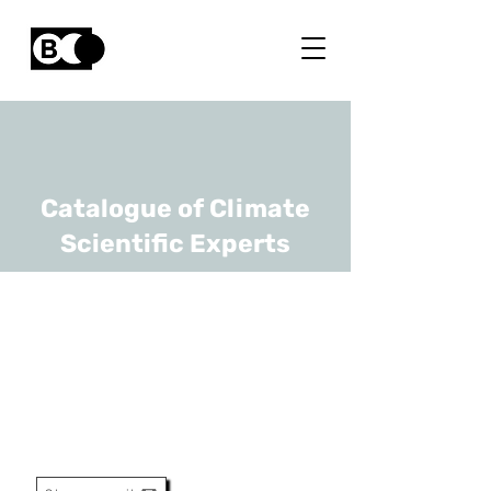
Catalogue of Climate
Scientific Experts
Matteo Fermeglia
URL
UHasselt
External Voluntary
Researcher