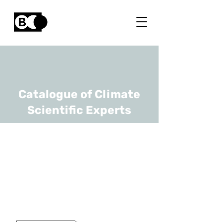
Catalogue of Climate
Scientific Experts
Mohammed Nazeer
Khan
URL
VITO
R&D Professional