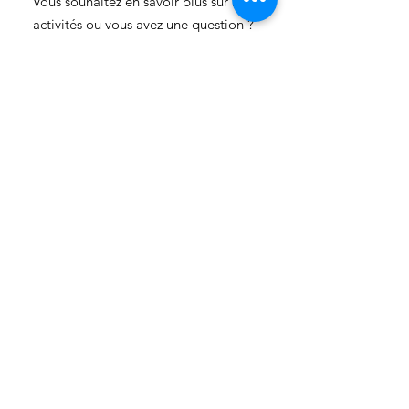
Vous souhaitez en savoir plus sur nos
activités ou vous avez une question ?
N'hésitez pas à nous contacter!
info-cc(a)centreclimatique.be
Vous souhaitez en savoir plus sur nos
activités ou vous avez une question ?
N'hésitez pas à nous contacter!
Liens rapides