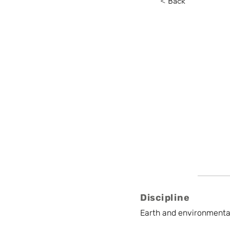
< Back
Sandra 
University libre de
fonds.recherche@
Professor
Discipline
Earth and environmenta