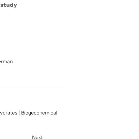
 study
German
ydrates | Biogeochemical
Next