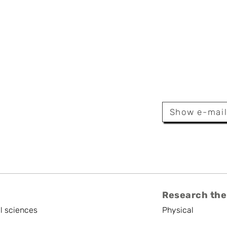
Arndt
 Bruxelles,
ulb.be
Show e-mai
Research the
l sciences
Physical