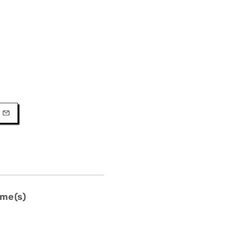
URL
l
me(s)