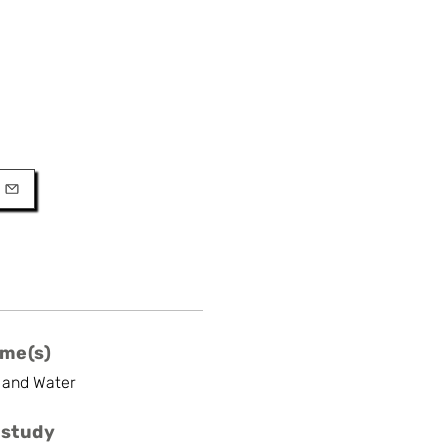
URL
l
me(s)
 and Water
 study