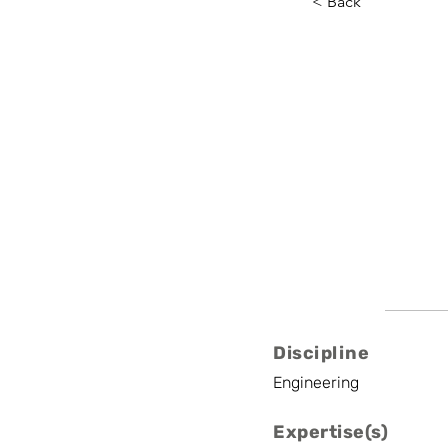
< Back
Thierry
UMons
Professor
Discipline
Engineering
Expertise(s)