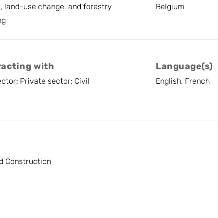
e, land-use change, and forestry
Belgium
ng
racting with
Language(s)
ctor; Private sector; Civil
English, French
d Construction