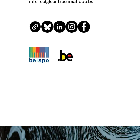
info-cc(a)centreclimatique.be