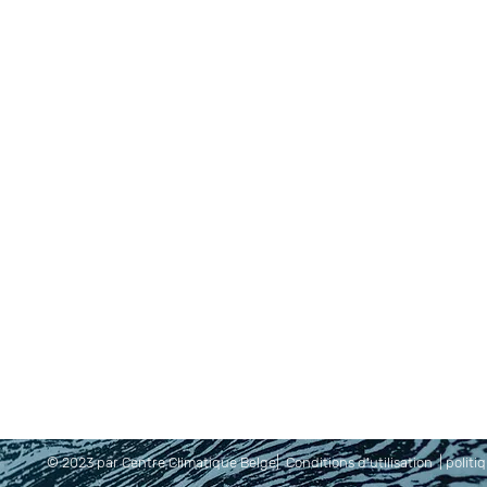
© 2023 par Centre Climatique Belge|
Conditions d'utilisation
|
politi