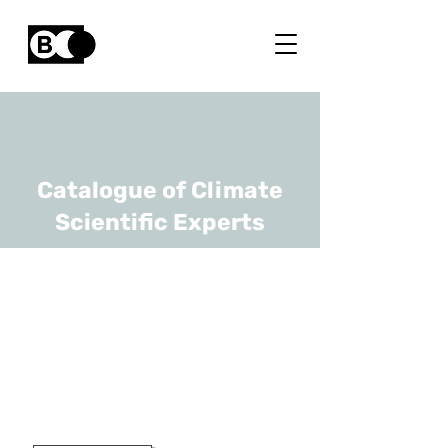
Catalogue of Climate
Scientific Experts
Veroline
Cauberghe
URL
Ghent university
Prof.