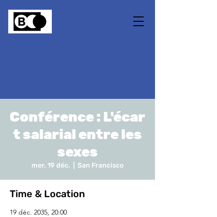
Conférence : L'écar
t salarial entre les
sexes
mer. 19 déc.
  |  
San Francisco
Time & Location
19 déc. 2035, 20:00