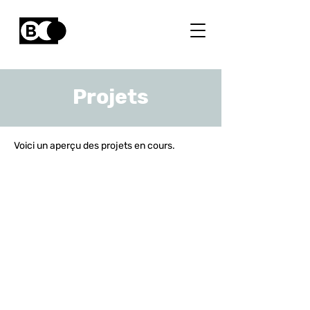
Projets
Voici un aperçu des projets en cours.
Faciliter l'accès aux données
Service climatique pour la
gestion des maladies
vectorielles en Belgique