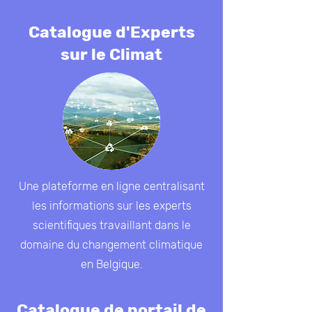
Catalogue d'Experts
sur le Climat
Une plateforme en ligne centralisant
les informations sur les experts
scientifiques travaillant dans le
domaine du changement climatique
en Belgique.
Catalogue de portail de