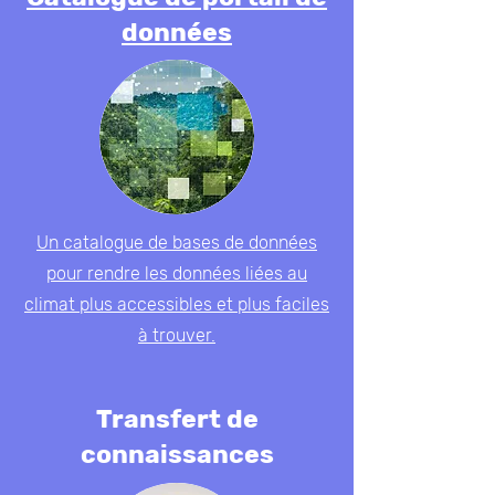
données
Un catalogue de bases de données
pour rendre les données liées au
climat plus accessibles et plus faciles
à trouver.
Transfert de
connaissances