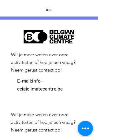
Wil je meer weten over onze
Diensthoofd van het
15 juli: EU-dag
activiteiten of heb je een vraag?
Belgisch
slachtoffers 
Neem gerust contact op!
Klimaatcentrum
globale klimaa
(m/v/x)
Een moment v
E-mail:
info-
herdenking en
cc(a)climatecentre.be
Wil je meer weten over onze
activiteiten of heb je een vraag?
Neem gerust contact op!